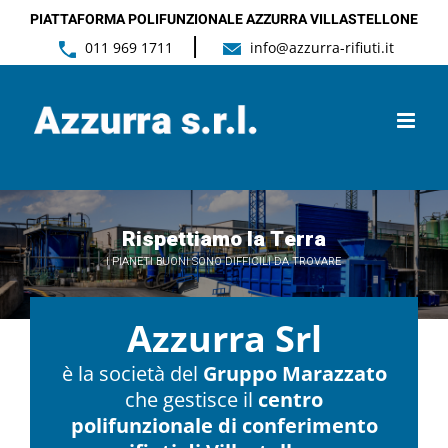
Salta
PIATTAFORMA POLIFUNZIONALE AZZURRA VILLASTELLONE
|
011 969 1711
info@azzurra-rifiuti.it
al
contenuto
R
i
s
p
e
t
t
i
a
m
o
l
a
T
e
r
r
a
I
P
I
A
N
E
T
I
B
U
O
N
I
S
O
N
O
D
I
F
F
I
C
I
L
I
D
A
T
R
O
V
A
R
E
Azzurra Srl
è la società del
Gruppo Marazzato
che gestisce il
centro
polifunzionale di conferimento