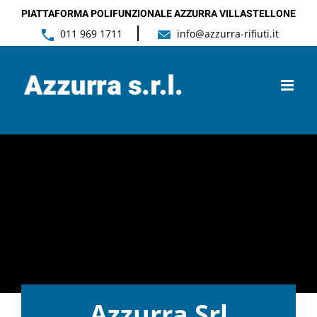
Salta
PIATTAFORMA POLIFUNZIONALE AZZURRA VILLASTELLONE
|
011 969 1711
info@azzurra-rifiuti.it
al
contenuto
Azzurra Srl