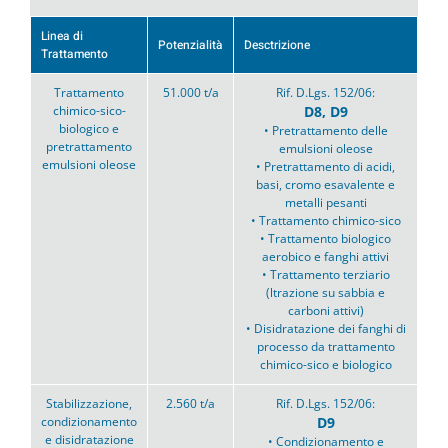
Linea di
Potenzialità
Desctrizione
Trattamento
Trattamento
51.000 t/a
Rif. D.Lgs. 152/06:
chimico-sico-
D8, D9
biologico e
• Pretrattamento delle
pretrattamento
emulsioni oleose
emulsioni oleose
• Pretrattamento di acidi,
basi, cromo esavalente e
metalli pesanti
• Trattamento chimico-sico
• Trattamento biologico
aerobico e fanghi attivi
• Trattamento terziario
(ltrazione su sabbia e
carboni attivi)
• Disidratazione dei fanghi di
processo da trattamento
chimico-sico e biologico
Stabilizzazione,
2.560 t/a
Rif. D.Lgs. 152/06:
condizionamento
D9
e disidratazione
• Condizionamento e